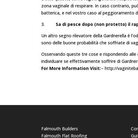
zona vaginale di respirare. In caso contrario, p
batterica, e nel vostro caso al peggioramento de
3.
Sa di pesce dopo (non protetto) il r
Un altro segno rilevatore della Gardnerella è l’
sono delle buone probabilità che soffriate di vag
Osservando queste tre cose e rispondendo alle 
individuare se effettivamente soffrire di Gardnere
For More Information Visit:
– http://vaginiteb
Falmouth Builders
Cor
Falmouth Flat Roofing
Gui