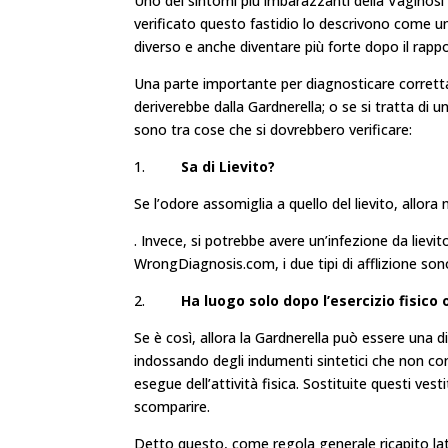
Uno dei sintomi più imbarazzanti della Vaginosi
verificato questo fastidio lo descrivono come u
diverso e anche diventare più forte dopo il rapp
Una parte importante per diagnosticare corretta
deriverebbe dalla Gardnerella; o se si tratta di 
sono tra cose che si dovrebbero verificare:
1.
Sa di Lievito?
Se l’odore assomiglia a quello del lievito, allora 
. Invece, si potrebbe avere un’infezione da liev
WrongDiagnosis.com, i due tipi di afflizione s
2.
Ha luogo solo dopo l’esercizio fisico o 
Se è così, allora la Gardnerella può essere una 
indossando degli indumenti sintetici che non c
esegue dell’attività fisica. Sostituite questi vesti
scomparire.
Detto questo, come regola generale ricapito lat