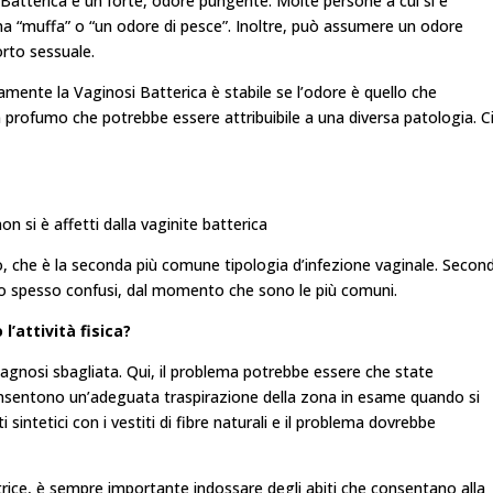
 Batterica è un forte, odore pungente. Molte persone a cui si è
na “muffa” o “un odore di pesce”. Inoltre, può assumere un odore
orto sessuale.
mente la Vaginosi Batterica è stabile se l’odore è quello che
un profumo che potrebbe essere attribuibile a una diversa patologia. C
non si è affetti dalla vaginite batterica
ito, che è la seconda più comune tipologia d’infezione vaginale. Secon
ono spesso confusi, dal momento che sono le più comuni.
l’attività fisica?
diagnosi sbagliata. Qui, il problema potrebbe essere che state
onsentono un’adeguata traspirazione della zona in esame quando si
ti sintetici con i vestiti di fibre naturali e il problema dovrebbe
rice, è sempre importante indossare degli abiti che consentano alla