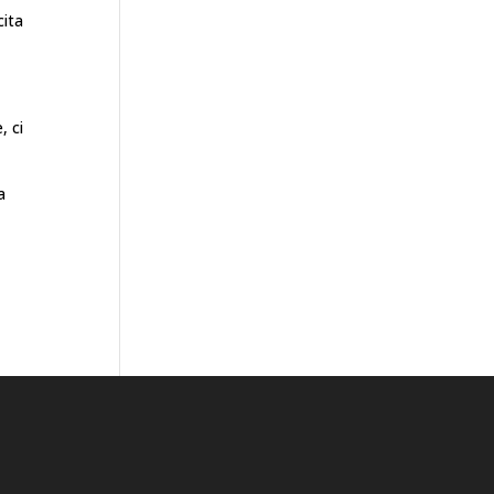
cita
, ci
a