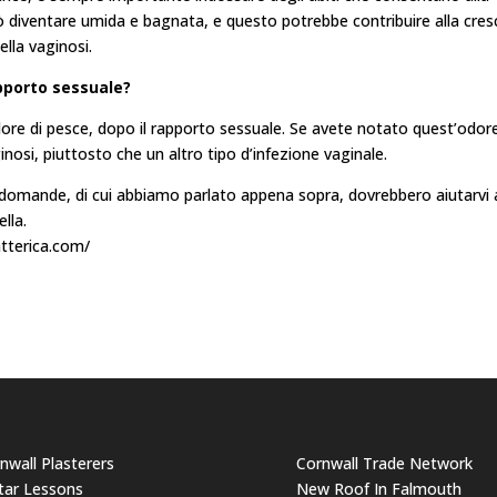
uò diventare umida e bagnata, e questo potrebbe contribuire alla cres
lla vaginosi.
apporto sessuale?
odore di pesce, dopo il rapporto sessuale. Se avete notato quest’odore
inosi, piuttosto che un altro tipo d’infezione vaginale.
domande, di cui abbiamo parlato appena sopra, dovrebbero aiutarvi 
lla.
atterica.com/
nwall Plasterers
Cornwall Trade Network
tar Lessons
New Roof In Falmouth