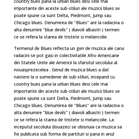
country bues pana la urban blues desi cele mai
importante din aceste sub-stiluri ale muzicii blues se
poate spune ca sunt Delta, Piedmont, Jump sau
Chicago blues. Denumirea de "Blues" are la radacina o
alta denumire "blue devils" ( diavoli albastri ) termen
ce se refera la starea de tristete si melancolie.
Termenul de Blues reflecta un gen de muzica ale carui
radacini se pot gasi in colectivitatile Afro-Americane
din Statele Unite ale Americii la sfarsitul secolului al
nouasprezecelea . Genul de muzica blues a dat
nastere la o sumedenie de sub-stiluri, incepand cu
country bues pana la urban blues desi cele mai
importante din aceste sub-stiluri ale muzicii blues se
poate spune ca sunt Delta, Piedmont, Jump sau
Chicago blues. Denumirea de "Blues" are la radacina o
alta denumire "blue devils" ( diavoli albastri ) termen
ce se refera la starea de tristete si melancolie. La
inceputul secolului douazeci se obisnuia ca muzica sa
fie publicata sub forma de partituri si pana in anul