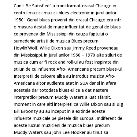
Can't Be Satisfied" a transformat orasul Chicago in
centrul muzicii muzicii blues electronic in jurul anilor
1950 . Genul blues provenit din orasul Chicago era intr-
o masura destul de mare influentat de genul de blues
ce provenea din Mississippi din cauza faptului o
sumedenie artisti de muzica Blues precum :
Howlin'Wolf, Willie Dixon sau Jimmy Reed proveneau
din Mississippi. in jurul anilor 1960 – 1970 alte stiluri de
muzica cum ar fi rock and roll-ul au fost inspirate din
stiluri de cu influente Afro- Americane precum blues-ul.
Interpretii de culoare alba au introdus muzica Afro-
Americana altor audiente atat in SUA dar si in afara
acesteia dar totodata blues-ul ce a dat nastere
interpretilor precum Muddy Waters a luat sfarsit,
moment in care alti interpreti ca Willie Dixon sau si Big
Bill Broonzy au au inceput in a extinde aceste
influente muzicale pe pietele din Europa . Indiferent de
aceste lucruri muzicieni de muzica blues precum
Muddy Waters sau John Lee Hooker au tinut sa