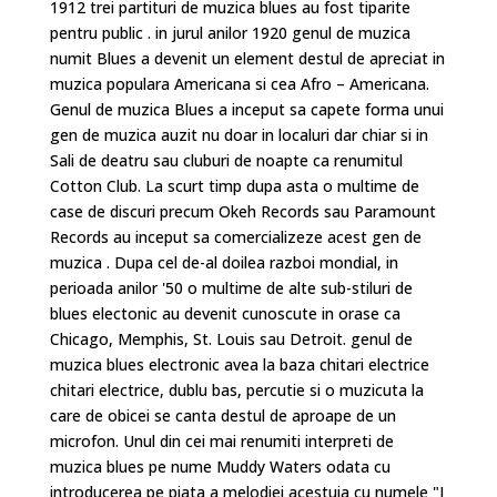
1912 trei partituri de muzica blues au fost tiparite
pentru public . in jurul anilor 1920 genul de muzica
numit Blues a devenit un element destul de apreciat in
muzica populara Americana si cea Afro – Americana.
Genul de muzica Blues a inceput sa capete forma unui
gen de muzica auzit nu doar in localuri dar chiar si in
Sali de deatru sau cluburi de noapte ca renumitul
Cotton Club. La scurt timp dupa asta o multime de
case de discuri precum Okeh Records sau Paramount
Records au inceput sa comercializeze acest gen de
muzica . Dupa cel de-al doilea razboi mondial, in
perioada anilor '50 o multime de alte sub-stiluri de
blues electonic au devenit cunoscute in orase ca
Chicago, Memphis, St. Louis sau Detroit. genul de
muzica blues electronic avea la baza chitari electrice
chitari electrice, dublu bas, percutie si o muzicuta la
care de obicei se canta destul de aproape de un
microfon. Unul din cei mai renumiti interpreti de
muzica blues pe nume Muddy Waters odata cu
introducerea pe piata a melodiei acestuia cu numele "I