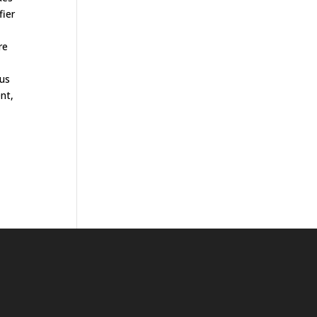
fier
re
ous
nt,