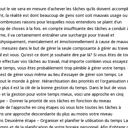
ut le vie sera en mesure d'achever les tâches qu'ils doivent accompli
t, la réalité est dont beaucoup de gens sont soit mauvais usage ou
nombreuses raisons pour lesquelles nous entendons se plaint d'un
p de choses à la fois. en compte insuffisante des tâches a conduit 
me, il va certainement entraîner une surcharge pour travail et
sé physiquement, mentalement et émotionnellement à cause de mauv
s mesures dans le but de gérer la seule composante à gérer au trave
 est vous. Qu'est-ce dont je souhaite dire par là? Si vous êtes de to
e effectuer vos tâches au travail, mal importe combien vous essayez
e temps, vous êtes probablement trop pénible à gérer votre temps.
le est de gérer vous-même au lieu d'essayer de gérer son temps. Le
ut le monde à gérer. Hiérarchisation des priorités et l'organisation 
De plus il est la clé de la bonne gestion du temps. Dans le but de vous
ie et la gestion pour votre temps mieux, voici une approche en cinq
pe – Donner la priorité de vos tâches en fonction du niveau
de de l'approche en cinq étapes où vous liste toutes les tâches à
ans une approche descendante du plus au moins votre niveau
 Deuxième étape – Organiser et planifier le utilisation du temps L
mps et de la planification de votre horaire personnel. Afin d'obtenir 