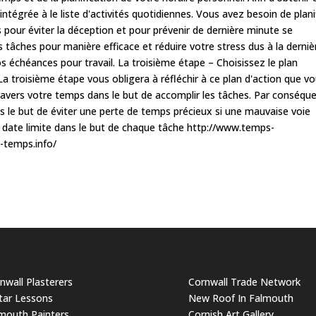
ntégrée à le liste d'activités quotidiennes. Vous avez besoin de plani
 pour éviter la déception et pour prévenir de dernière minute se
s tâches pour manière efficace et réduire votre stress dus à la derniè
s échéances pour travail. La troisième étape – Choisissez le plan
a troisième étape vous obligera à réfléchir à ce plan d'action que v
travers votre temps dans le but de accomplir les tâches. Par conséque
ans le but de éviter une perte de temps précieux si une mauvaise voie
e date limite dans le but de chaque tâche http://www.temps-
-temps.info/
nwall Plasterers
Cornwall Trade Network
tar Lessons
New Roof In Falmouth
mouth Painters
Cornish Art Gallery