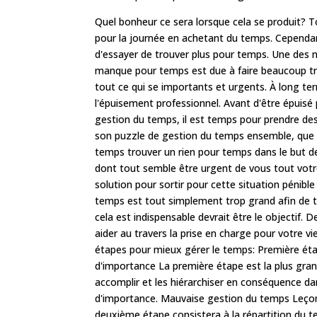
Quel bonheur ce sera lorsque cela se produit? To
pour la journée en achetant du temps. Cependan
d'essayer de trouver plus pour temps. Une des 
manque pour temps est due à faire beaucoup tro
tout ce qui se importants et urgents. À long ter
l'épuisement professionnel. Avant d'être épui
gestion du temps, il est temps pour prendre de
son puzzle de gestion du temps ensemble, que il
temps trouver un rien pour temps dans le but d
dont tout semble être urgent de vous tout votr
solution pour sortir pour cette situation pénib
temps est tout simplement trop grand afin de to
cela est indispensable devrait être le objectif. 
aider au travers la prise en charge pour votre v
étapes pour mieux gérer le temps: Première éta
d'importance La première étape est la plus gran
accomplir et les hiérarchiser en conséquence d
d'importance. Mauvaise gestion du temps Leçons
deuxième étape consistera à la répartition du te