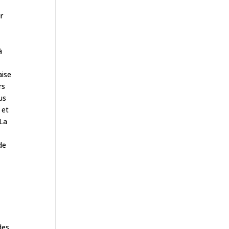
r
à
aise
rs
us
 et
 La
de
a
des